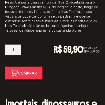
Reino Canibal
é uma aventura de Nível 2 projetada para o
Dungeon Crawl Classics RPG
. No longínquo oeste, longe de
todas as terras civilizadas, estão as Ilhas Tolomak, picos
vulcânicos cobertos por uma selva pestilenta e que se
estendem sobre ruínas submersas. Dizem as lendas que as
Ilhas Tolomak são o lar de bruxas traiçoeiras, canibais
ferozes, demônios lunares, e coisas ainda piores!
R$
59,90
Pré-
EM ATÉ 3X
SEM JUROS
Venda:
DCC
#93:
Escravos
COMPRAR
Lunares
do
Reino
Canibal
quantidade
Imortais, dinossauros e