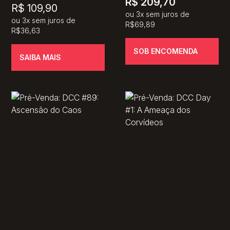
R$
209,70
O
O
R$
109,90
ou 3x sem juros de
preço
ou 3x sem juros de
preço
R$69,89
R$36,63
original
atual
era:
é:
SOB ENCOMENDA
SAIBA MAIS
R$ 119,80.
R$ 109,90.