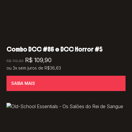
Combo DCC #86 e DCC Horror #5
O
O
R$
109,90
R$
119,80
preço
preço
ou 3x sem juros de R$36,63
original
atual
SAIBA MAIS
era:
é:
R$ 119,80.
R$ 109,90.