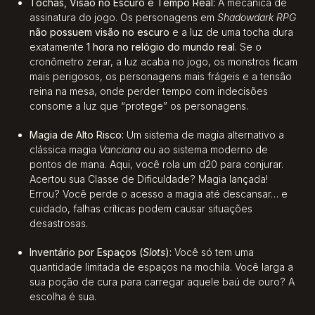
Tochas, Visão no Escuro e Tempo Real:
A mecânica de
assinatura do jogo. Os personagens em
Shadowdark RPG
não possuem visão no escuro
e a luz de uma tocha dura
exatamente
1 hora no relógio do mundo real
. Se o
cronômetro zerar, a luz acaba no jogo, os monstros ficam
mais perigosos, os personagens mais frágeis e a tensão
reina na mesa, onde perder tempo com indecisões
consome a luz que “protege” os personagens.
Magia de Alto Risco:
Um sistema de magia alternativo a
clássica magia
Vanciana
ou ao sistema moderno de
pontos de mana. Aqui, você rola um d20 para conjurar.
Acertou sua Classe de Dificuldade? Magia lançada!
Errou? Você perde o acesso a magia até descansar… e
cuidado, falhas críticas podem causar situações
desastrosas.
Inventário por Espaços (
Slots
):
Você só tem uma
quantidade limitada de espaços na mochila. Você larga a
sua poção de cura para carregar aquele baú de ouro? A
escolha é sua.