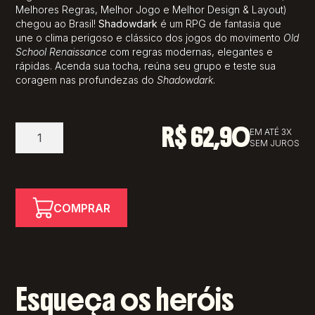
Melhores Regras, Melhor Jogo e Melhor Design & Layout)
chegou ao Brasil!
Shadowdark
é um RPG de fantasia que
une o clima perigoso e clássico dos jogos do movimento
Old
School Renaissance
com regras modernas, elegantes e
rápidas. Acenda sua tocha, reúna seu grupo e teste sua
coragem nas profundezas do
Shadowdark
.
R$
62,90
Shadowdark
EM ATÉ 3X
SEM JUROS
RPG
–
Livro
de
COMPRAR
Regras
(PDF)
quantidade
Esqueça os heróis