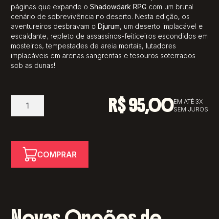
páginas que expande o
Shadowdark RPG
com um brutal
cenário de sobrevivência no deserto. Nesta edição, os
aventureiros desbravam o
Djurum
, um deserto implacável e
escaldante, repleto de assassinos-feiticeiros escondidos em
mosteiros, tempestades de areia mortais, lutadores
implacáveis em arenas sangrentas e tesouros soterrados
sob as dunas!
R$
95,00
Shadowdark
EM ATÉ 3X
SEM JUROS
RPG
-
Cursed
Scroll
COMPRAR
#2
quantidade
Novas Opções de