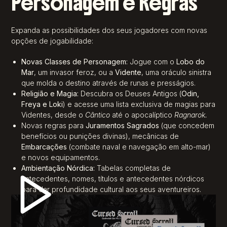
Personagem e Regras
Expanda as possibilidades dos seus jogadores com novas
opções de jogabilidade:
Novas Classes de Personagem:
Jogue com o
Lobo do
Mar
, um invasor feroz, ou a
Vidente
, uma oráculo sinistra
que molda o destino através de runas e presságios.
Religião e Magia:
Descubra os Deuses Antigos (
Odin,
Freya e Loki
) e acesse uma lista exclusiva de magias para
Videntes, desde o
Cântico
até o apocalíptico
Ragnarok.
Novas regras para
Juramentos Sagrados
(que concedem
benefícios ou punições divinas), mecânicas de
Embarcações
(combate naval e navegação em alto-mar)
e novos equipamentos.
Ambientação Nórdica:
Tabelas completas de
antecedentes, nomes, títulos e antecedentes nórdicos
para dar profundidade cultural aos seus aventureiros.