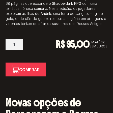
68 páginas que expande o
Shadowdark RPG
com uma
temática nórdica sombria
.
Nesta edição, os jogadores
exploram as
Ilhas de Andrik
, uma terra de sangue, magia e
gelo, onde clãs de guerreiros buscam glória em pilhagens e
videntes tentam decifrar os sussurros dos Deuses Antigos!
R$
95,00
Shadowdark
EM ATÉ 3X
SEM JUROS
RPG
-
Cursed
Scroll
COMPRAR
#3
quantidade
Novas opções de