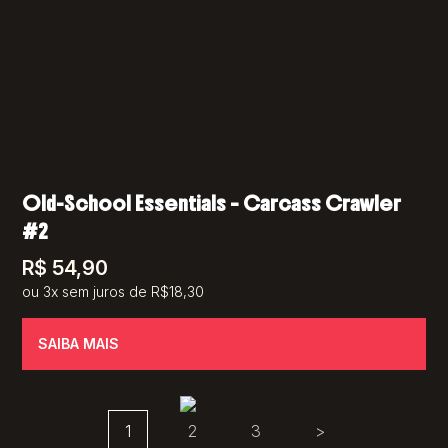
Old-School Essentials – Carcass Crawler
#2
R$
54,90
ou 3x sem juros de R$18,30
SAIBA MAIS
1
2
3
>