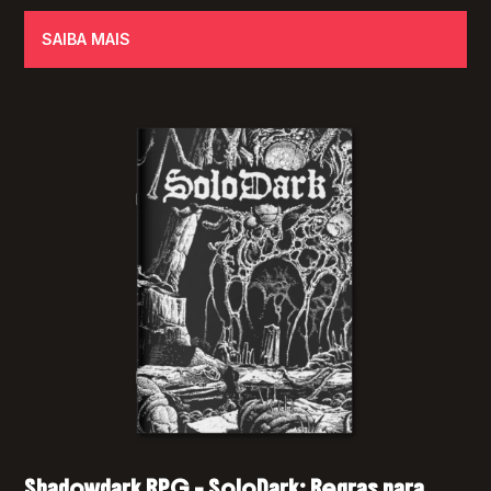
SAIBA MAIS
Shadowdark RPG – SoloDark: Regras para