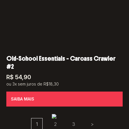
Old-School Essentials – Carcass Crawler
#2
R$
54,90
ou 3x sem juros de R$18,30
SAIBA MAIS
1
2
3
>