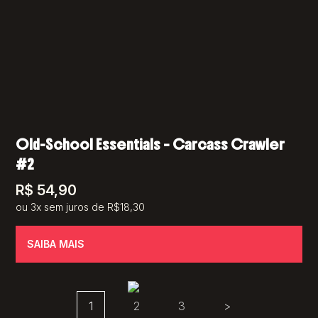
Old-School Essentials – Carcass Crawler
#2
R$
54,90
ou 3x sem juros de R$18,30
SAIBA MAIS
1
2
3
>