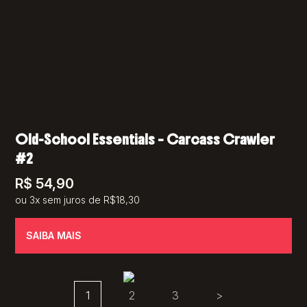
Old-School Essentials – Carcass Crawler
#2
R$
54,90
ou 3x sem juros de R$18,30
SAIBA MAIS
1
2
3
>