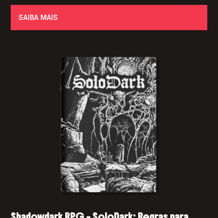
SAIBA MAIS
Shadowdark RPG – SoloDark: Regras para