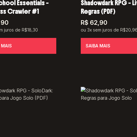
hool Essentials –
Shadowdark RPG – Li
ss Crawler #1
Regras (PDF)
,90
R$
62,90
m juros de R$18,30
ou 3x sem juros de R$20,9
 MAIS
SAIBA MAIS