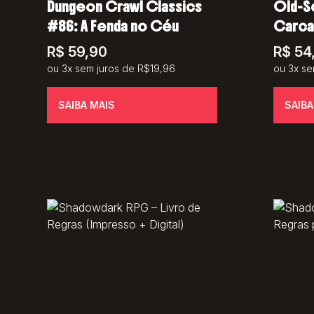
Dungeon Crawl Classics
Old-Sc
#86: A Fenda no Céu
Carca
R$
59,90
R$
54
ou 3x sem juros de R$19,96
ou 3x se
SAIBA MAIS
SAIBA