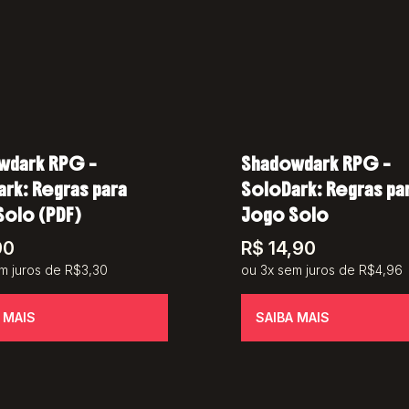
wdark RPG –
Shadowdark RPG –
rk: Regras para
SoloDark: Regras pa
Solo (PDF)
Jogo Solo
90
R$
14,90
m juros de R$3,30
ou 3x sem juros de R$4,96
 MAIS
SAIBA MAIS