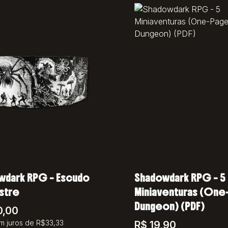
wdark RPG – Escudo
Shadowdark RPG – 5
stre
Miniaventuras (One
Dungeon) (PDF)
0,00
m juros de R$33,33
R$
19,90