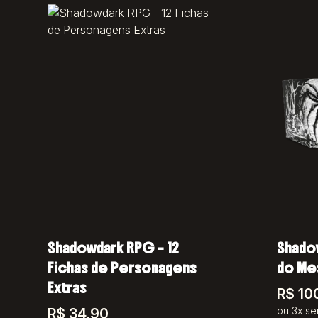
Shadowdark RPG – 12
Shado
Fichas de Personagens
do Me
Extras
R$
10
ou 3x se
R$
34,90