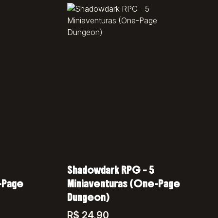
Shadowdark RPG – 5
-Page
Miniaventuras (One-Page
Dungeon)
R$
24,90