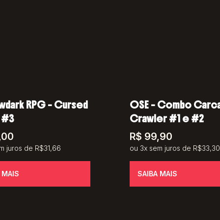
wdark RPG – Cursed
OSE – Combo Carc
 #3
Crawler #1 e #2
,00
R$
99,90
m juros de R$31,66
ou 3x sem juros de R$33,30
 MAIS
SAIBA MAIS